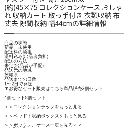
(約)45×75 コレクションケース おしゃ
れ 収納カート 取っ手付き 衣類収納 布
丈夫 隙間収納 幅44cmの詳細情報
商品の状態
新品、未使用
配送料の負担
送料込み(出品者負担)
配送の方法
未定(出品者が手配)
発送元の地域
茨城県
発送までの日数
1〜2日で発送
▼お得なセット販売はこちら単品販売2個セット
4個セット8個セット
＞＞コレクションラックをもっと見る
＞＞ベッド下収納ボックスをもっと見る
＞＞ボックス、ケース一覧を見る＜＜