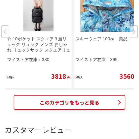
☆ 10ポケット スクエア３層リ
スキーウェア 100㎝ 美品
ュック リュック メンズ おしゃ
れ リュックサック スクエアリュ
ック デイパック バックパック
マイストア在庫：
380
マイストア在庫：
399
大容量 大きめ ボックス型 カジ
ュアル バッグ バック 大学生 高
校生 ジムバッグ LRM 通勤 通学
3818
3560
税込
円
税込
円
おしゃれ 父の日 ギフト
このカテゴリをもっと見る
カスタマーレビュー