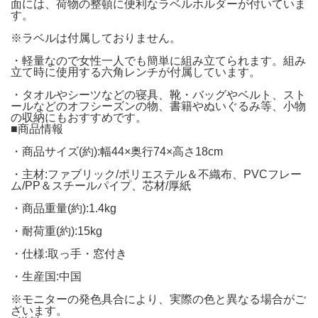
面には、荷物の整頓に便利なラベルホルダーが付いていま
す。
※ラベルは付属しておりません。
・軽量なので女性一人でも簡単に組み立てられます。組み
立て時に使用する六角レンチが付属しています。
・タオルやシーツなどの寝具、靴・バッグやベルト、スト
ールなどのオフシーズンの物、書籍やぬいぐるみ等、小物
の収納にもおすすめです。
■商品情報
・商品サイズ(約):幅44×奥行74×高さ18cm
・主材:ファブリック/ポリエステル＆不織布、PVCフレー
ム/PP＆スチールパイプ、芯材/厚紙
・商品重量(約):1.4kg
・耐荷重(約):15kg
・仕様:取っ手・窓付き
・生産国:中国
※モニターの発色具合により、実際の色と異なる場合がご
ざいます。