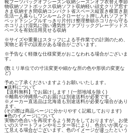
靴ブーツバッグオフシーズン収納シーズンオフ衣替え季節
物収納ソフトボックス収納ソフト収納軽い頑丈クリア窓す
きま収納すき間収納コンパクト省スペース縦置き横置き新
生活一人暮らしワンルームクローゼット押し入れソファ下
ベッド下シンプルすっきり片付け整理整頓ホコリから守る
ホコリよけ湿気に強い通気性ファブリックグレーデッドス
ペースを有効活用見せる収納
※サイズや重量はスタッフによる手作業での計測のため、
実物と若干の誤差がある場合がございます。
※予告なく軽微な仕様変更がおこなわれる場合がございま
す。
(数ミリ単位での寸法変更や細かな所の色や形状の変更な
ど)
予めご了承くださいますようお願いいたします。
■送料について
【送料無料】でお届けします！(一部地域を除く)
※離島や沖縄県へのお届けは別途送料が必要です。
※メーカー直送品は北海道も別途送料が必要な場合があり
ます。
(その際は商品ページに分かりやすく記載しております)
■色のイメージについて
実物の色合いを再現するよう努力をしておりますが、お使
いのスマートフォンやモニター等により、色合いが異なっ
て見える場合がございます。色のイメージが違ったという