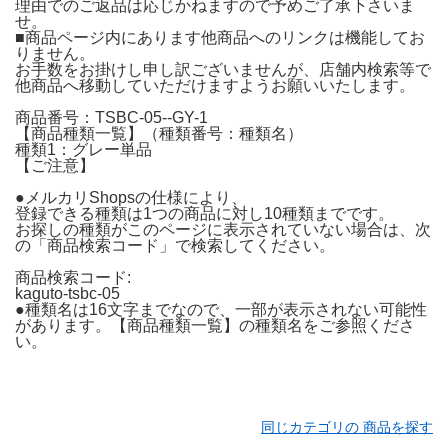
理由でのご返品は応じかねますので予めご了承下さいま
せ。
■商品ページ内にあります他商品へのリンクは機能してお
りません。
お手数をお掛けし申し訳ございませんが、店舗内検索等で
他商品へ移動していただけますようお願いいたします。
商品番号：TSBC-05--GY-1
【商品種類一覧】（種類番号：種類名）
種類1：グレー単品
【ご注意】
●メルカリShopsの仕様により、
登録できる種類は1つの商品に対し10種類までです。
お探しの種類がこのページに表示されていない場合は、次
の「商品検索コード」で検索してください。
商品検索コード:
kaguto-tsbc-05
●種類名は16文字までなので、一部が表示されない可能性
があります。【商品種類一覧】の種類名をご参照くださ
い。
同じカテゴリの 商品を探す