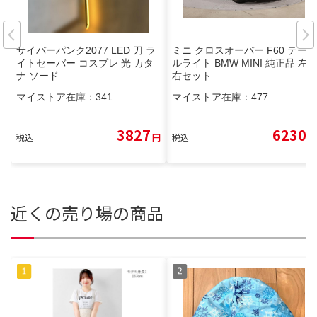
サイバーパンク2077 LED 刀 ラ
ミニ クロスオーバー F60 テー
イトセーバー コスプレ 光 カタ
ルライト BMW MINI 純正品 左
ナ ソード
右セット
マイストア在庫：
341
マイストア在庫：
477
3827
6230
税込
円
税込
円
近くの売り場の商品