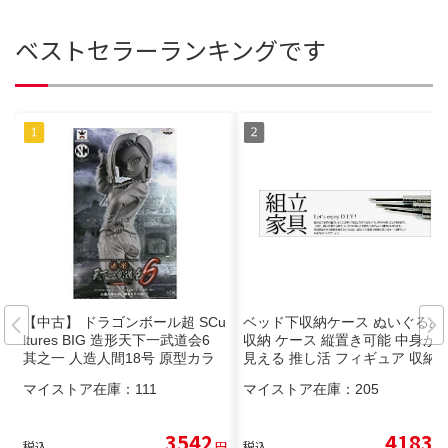
ベストセラーランキングです
【中古】 ドラゴンボール超 SCu
ベッド下収納ケース ぬいぐるみ
ltures BIG 造形天下一武道会6
収納 ケース 縦置き可能 中身が
其之一 人造人間18号 原型カラ
見える 推し活 フィギュア 収納
ー
ボックス 透明窓 キャスター付き
マイストア在庫：
111
マイストア在庫：
205
高さ20cm以下 (約)45×75 コレ
クションケース おしゃれ 収納カ
ート 取っ手付き 衣類収納 布 丈
3542
4183
税込
円
税込
円